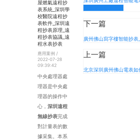
深圳廣州工廠遠程智能電
屋燃氣遠程抄
點擊閱讀更多內容
表系統_深圳學
校醫院遠程抄
下一篇
表軟件_深圳遠
程抄表原理_遠
程抄表協議_遠
廣州佛山寫字樓智能抄表
程水表抄表
上一篇
應用案例
/
2022-07-28
09:39:42
北京深圳廣州佛山電表如
中央處理器處
理器是中央處
理器的操作中
心，
深圳遠程
無線抄表
完成
對計量表的數
據采集。本系