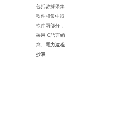
包括數據采集
軟件和集中器
軟件兩部分，
采用 C語言編
寫。
電力遠程
抄表
深圳公寓出租
屋燃氣遠程抄
表系統_深圳學
校醫院遠程抄
表軟件_深圳遠
程抄表原理_遠
程抄表協議_遠
程水表抄表