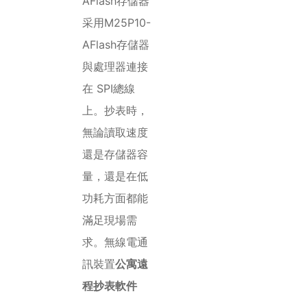
AFlash存儲器
采用M25P10-
AFlash存儲器
與處理器連接
在 SPI總線
上。抄表時，
無論讀取速度
還是存儲器容
量，還是在低
功耗方面都能
滿足現場需
求。無線電通
訊裝置
公寓遠
程抄表軟件