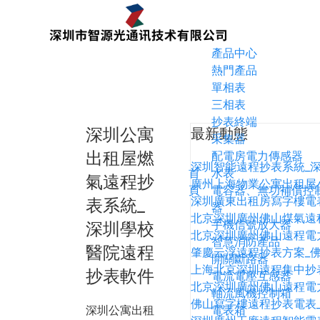
產品中心
熱門產品
單相表
三相表
抄表終端
深圳公寓
最新動態
采集器
出租屋燃
配電房電力傳感器
深圳智能遠程抄表系統_
首
水表
氣遠程抄
廣州上海物業公寓出租屋
頁
電容器、無功補償控
深圳廣東出租房寫字樓電
表系統_
器
北京深圳廣州佛山煤氣遠
手機信號放大器
深圳學校
北京深圳廣州佛山遠程電
智慧消防產品
醫院遠程
肇慶云浮遠程抄表方案_
開關斷路器
上海北京深圳遠程集中抄
抄表軟件
電流電壓互感器
北京深圳廣州佛山遠程電
軸流風機控制箱
佛山寫字樓遠程抄表電表
深圳公寓出租
電表箱