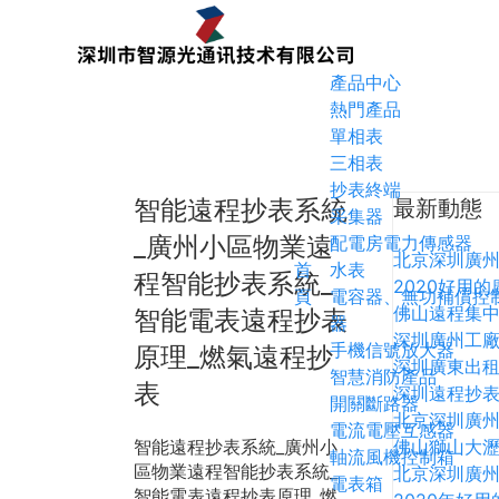
產品中心
熱門產品
單相表
三相表
抄表終端
智能遠程抄表系統
最新動態
采集器
_廣州小區物業遠
配電房電力傳感器
北京深圳廣州
首
水表
程智能抄表系統_
2020好用
頁
電容器、無功補償控
佛山遠程集中
智能電表遠程抄表
器
深圳廣州工廠
手機信號放大器
原理_燃氣遠程抄
深圳廣東出租
智慧消防產品
表
深圳遠程抄表
開關斷路器
北京深圳廣
電流電壓互感器
智能遠程抄表系統_廣州小
佛山獅山大瀝
軸流風機控制箱
區物業遠程智能抄表系統_
北京深圳廣
電表箱
智能電表遠程抄表原理_燃