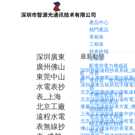
產品中心
熱門產品
單相表
三相表
抄表終端
深圳廣東
最新動態
采集器
廣州佛山
配電房電力傳感器
深圳智能遠程抄表系統_
首
水表
東莞中山
廣州上海物業公寓出租屋
頁
電容器、無功補償控
深圳廣東出租房寫字樓電
水電表抄
器
北京深圳廣州佛山煤氣遠
手機信號放大器
表_上海
北京深圳廣州佛山遠程電
智慧消防產品
北京工廠
肇慶云浮遠程抄表方案_
開關斷路器
上海北京深圳遠程集中抄
遠程水電
電流電壓互感器
北京深圳廣州佛山遠程電
軸流風機控制箱
表無線抄
佛山寫字樓遠程抄表電表
電表箱