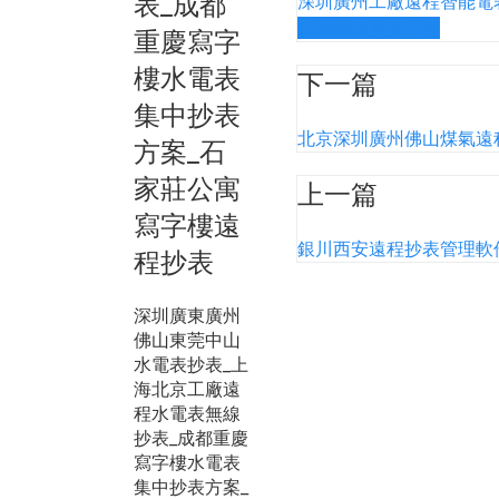
表_成都
深圳廣州工廠遠程智能電
點擊閱讀更多內容
重慶寫字
樓水電表
下一篇
集中抄表
北京深圳廣州佛山煤氣遠
方案_石
家莊公寓
上一篇
寫字樓遠
銀川西安遠程抄表管理軟
程抄表
深圳廣東廣州
佛山東莞中山
水電表抄表_上
海北京工廠遠
程水電表無線
抄表_成都重慶
寫字樓水電表
集中抄表方案_