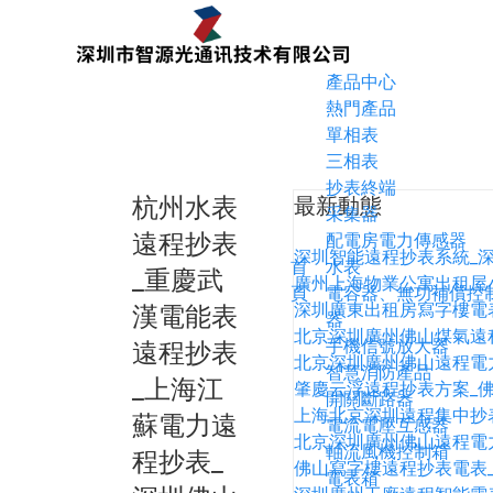
產品中心
熱門產品
單相表
三相表
抄表終端
杭州水表
最新動態
采集器
遠程抄表
配電房電力傳感器
深圳智能遠程抄表系統_
首
水表
_重慶武
廣州上海物業公寓出租屋
頁
電容器、無功補償控
深圳廣東出租房寫字樓電
漢電能表
器
北京深圳廣州佛山煤氣遠
手機信號放大器
遠程抄表
北京深圳廣州佛山遠程電
智慧消防產品
_上海江
肇慶云浮遠程抄表方案_
開關斷路器
上海北京深圳遠程集中抄
蘇電力遠
電流電壓互感器
北京深圳廣州佛山遠程電
軸流風機控制箱
程抄表_
佛山寫字樓遠程抄表電表
電表箱