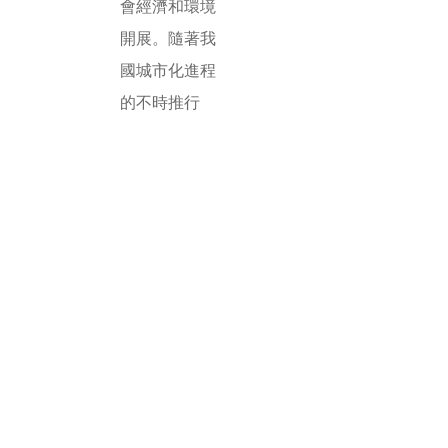
會經濟和環境
開展。隨著我
國城市化進程
的不時推行
杭州水表遠程
抄表_重慶武漢
電能表遠程抄
表_上海江蘇電
力遠程抄表_深
圳佛山清遠廣
州東莞遠程抄
表軟件