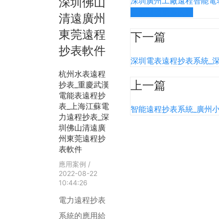
深圳佛山
深圳廣州工廠遠程智能電
點擊閱讀更多內容
清遠廣州
東莞遠程
下一篇
抄表軟件
深圳電表遠程抄表系統_
杭州水表遠程
上一篇
抄表_重慶武漢
電能表遠程抄
表_上海江蘇電
智能遠程抄表系統_廣州
力遠程抄表_深
圳佛山清遠廣
州東莞遠程抄
表軟件
應用案例
/
2022-08-22
10:44:26
電力遠程抄表
系統的應用給