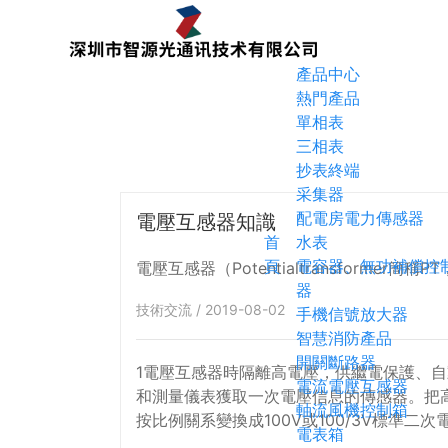
產品中心
熱門產品
單相表
三相表
抄表終端
采集器
配電房電力傳感器
電壓互感器知識
首
水表
頁
電容器、無功補償控
器
技術交流 / 2019-08-02
手機信號放大器
智慧消防產品
開關斷路器
1電壓互感器時隔離高電壓，供繼電保護、
電流電壓互感器
和測量儀表獲取一次電壓信息的傳感器。把
軸流風機控制箱
按比例關系變換成100V或100/3V標準二次
電表箱
供計量、儀表裝置和繼電保護使用。 2同時使用電