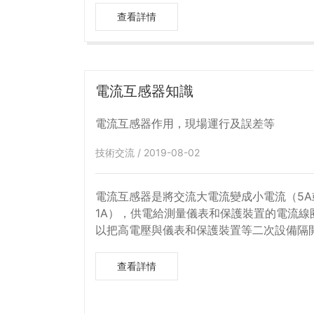
壓互感器可以將高電壓與電氣工作人員隔離
查看詳情
設備和人身安全的作用。
電流互感器知識
電流互感器作用，現場運行及誤差等
技術交流 / 2019-08-02
電流互感器是將交流大電流變成小電流（5A
1A），供電給測量儀表和保護裝置的電流線
以把高電壓與儀表和保護裝置等二次設備隔
證了測量人員與儀表的安全。 使用電流互感
應將一次繞組與被測回路串聯，電流互感器
查看詳情
相當于普通變壓器短路運行狀態。電流互感
次電流和一次電流的關系是隨著一次電流的