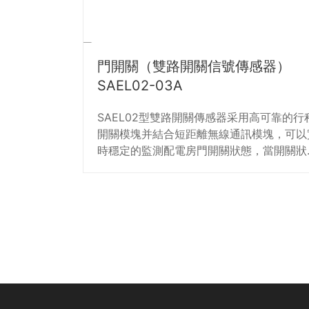
門開關（雙路開關信號傳感器）
SAEL02-03A
SAEL02型雙路開關傳感器采用高可靠的行
開關模塊并結合短距離無線通訊模塊，可以
時穩定的監測配電房門開關狀態，當開關狀
發生變化或者配電房門異常打開，雙路開關
感器可以將異常數據上報到配電房監控終端
總段實時將告警數據上報到主站系統，防止
常情況的發生。