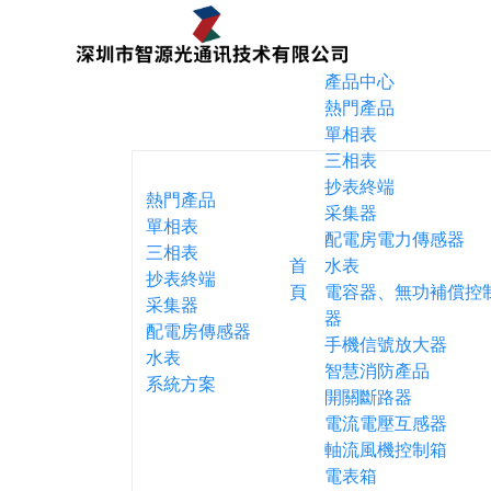
產品中心
熱門產品
單相表
三相表
抄表終端
熱門產品
采集器
單相表
配電房電力傳感器
三相表
首
水表
抄表終端
頁
電容器、無功補償控
采集器
器
配電房傳感器
手機信號放大器
水表
智慧消防產品
系統方案
開關斷路器
電流電壓互感器
軸流風機控制箱
電表箱