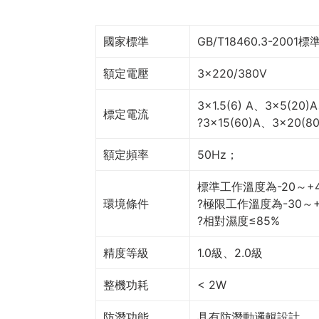
國家標準
GB/T18460.3-2001標
額定電壓
3×220/380V
3×1.5(6) A、3×5(20)
標定電流
?3×15(60)A、3×20
額定頻率
50Hz；
標準工作溫度為-20～+
環境條件
?極限工作溫度為-30～
?相對濕度≤85%
精度等級
1.0級、2.0級
整機功耗
< 2W
防潛功能
具有防潛動邏輯設計