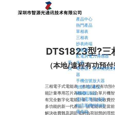
產品中心
熱門產品
單相表
三相表
抄表終端
DTS1823型?
三
采集器
配電房電力傳感器
首
水表
（本地/遠程有功預付
頁
電容器、無功補償控
器
手機信號放大器
三相電子式電能表（本地/遠程有功預
智慧消防產品
能計量專用芯片為核心，結合單片機智
開關斷路器
電流電壓互感器
有完全數字化電能計量、智能化收費控
軸流風機控制箱
多功能的新一代產品。該電能表是當前
電表箱
解決收費難及調節電網負荷狀態的理想