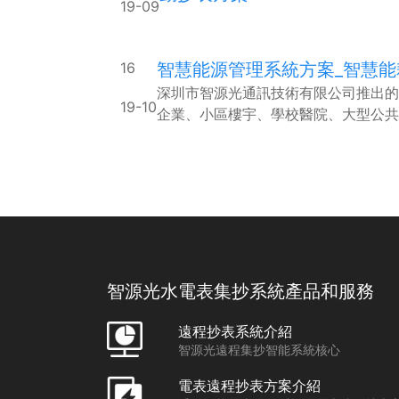
19-09
16
智慧能源管理系統方案_智慧能
深圳市智源光通訊技術有限公司推出的
19-10
企業、小區樓宇、學校醫院、大型公共建筑
符合國家電改“管住中間，放開兩頭”
網的管理系統思路。 通過采集需求側和供給側的數據，結合大數據分析。
為客戶提供及時、可靠的管理和需求預
段面向業務和技術支撐的平臺。
智源光水電表集抄系統產品和服務
遠程抄表系統介紹
智源光遠程集抄智能系統核心
電表遠程抄表方案介紹