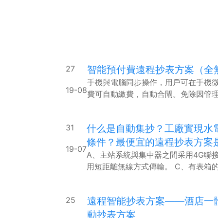
27
智能預付費遠程抄表方案（全
手機與電腦同步操作，用戶可在手機
19-08
費可自動繳費，自動合閘。免除因管
客訴。
31
什么是自動集抄？工廠實現水
條件？最便宜的遠程抄表方案
19-07
A、主站系統與集中器之間采用4G聯
用短距離無線方式傳輸。 C、有表箱的
過無線與集中器連接； D、4P導軌表
線水表直接通過無線與集中器連接或通
25
遠程智能抄表方案——酒店一
與后臺之間采用4G傳輸，后臺管理平
動抄表方案