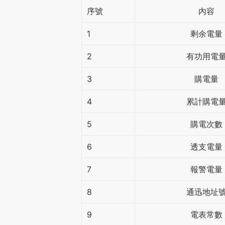
序號
內容
1
剩余電量
2
有功用電
3
購電量
4
累計購電
5
購電次數
6
透支電量
7
報警電量
8
通迅地址
9
電表常數