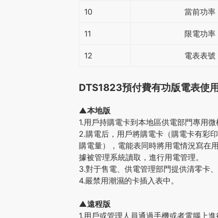
10
當前功率
11
限電功率
12
電表表號
DTS1823預付費有功版電表使
▲本地版
1.用戶持購電卡到本地區供電部門專用
2.購電后，用戶將購電卡（購電卡有彩
購電量），電能表同時將用電情況寫在用戶
據被管理系統讀取，進行用電管理。
3.對于售電、供電管理部門提供清零卡
4.嚴禁用潮濕的卡插入表中。
▲遠程版
1.用戶或管理人員通過手機或者電腦上進